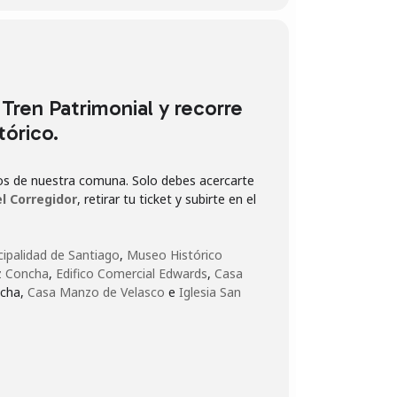
 Tren Patrimonial y recorre
órico.
cos de nuestra comuna. Solo debes acercarte
l Corregidor
, retirar tu ticket y subirte en el
ipalidad de Santiago
,
Museo Histórico
z Concha
,
Edifico Comercial Edwards
,
Casa
ncha,
Casa Manzo de Velasco
e
Iglesia San