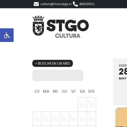
cultura@munistgo.cl
800203011
> BUSCAR EN UN MES
2023
2
MAY
LU
MA
MI
JU
VI
SA
DO