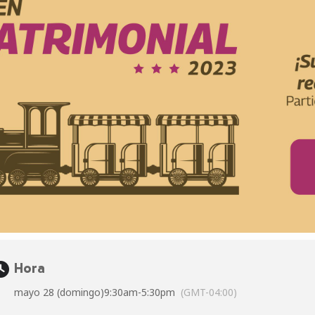
Hora
mayo 28 (domingo)
9:30am
-
5:30pm
(GMT-04:00)