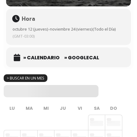
Hora
octubre 12 (jueves)
-
noviembre 24 (viernes)
(Todo el Día)
(GMT-03:00)
» CALENDARIO
» GOOGLECAL
> BUSCAR EN UN MES
LU
MA
MI
JU
VI
SA
DO