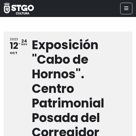
Exposición
2023
24
12
NOV
OCT
"Cabo de
Hornos".
Centro
Patrimonial
Posada del
Corregidor