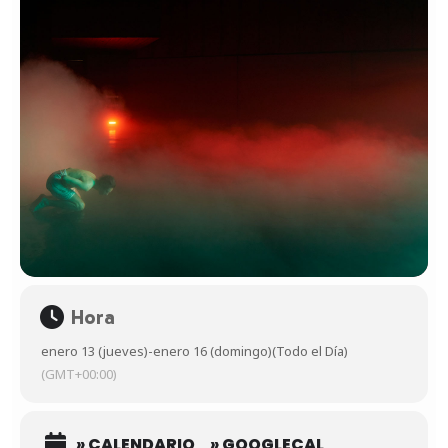
Hora
enero 13 (jueves)
-
enero 16 (domingo)
(Todo el Día)
(GMT+00:00)
» CALENDARIO
» GOOGLECAL