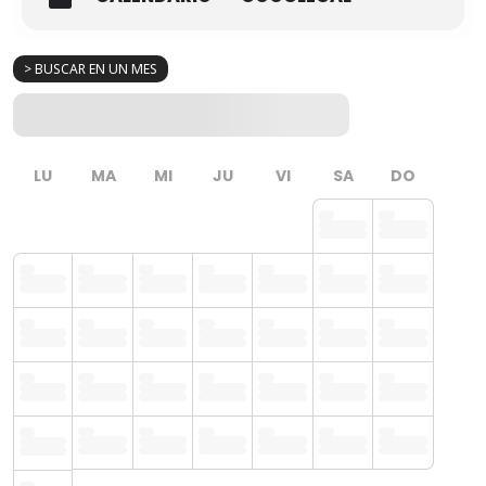
> BUSCAR EN UN MES
LU
MA
MI
JU
VI
SA
DO