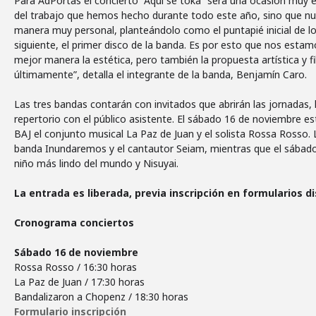
Para AdPortas el concierto “Aquí se toka” será una ocasión muy es
del trabajo que hemos hecho durante todo este año, sino que nu
manera muy personal, planteándolo como el puntapié inicial de l
siguiente, el primer disco de la banda. Es por esto que nos est
mejor manera la estética, pero también la propuesta artística y 
últimamente”, detalla el integrante de la banda, Benjamín Caro.
Las tres bandas contarán con invitados que abrirán las jornadas,
repertorio con el público asistente. El sábado 16 de noviembre es
BAJ el conjunto musical La Paz de Juan y el solista Rossa Rosso. 
banda Inundaremos y el cantautor Seiam, mientras que el sába
niño más lindo del mundo y Nisuyai.
La entrada es liberada, previa inscripción en formularios 
Cronograma conciertos
Sábado 16 de noviembre
Rossa Rosso / 16:30 horas
La Paz de Juan / 17:30 horas
Formulario inscripción