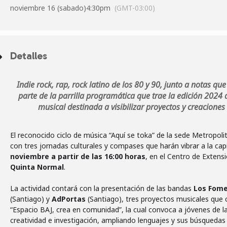
noviembre 16 (sabado)
4:30pm
(GMT-03:00)
Detalles
Indie rock, rap, rock latino de los 80 y 90, junto a notas q
parte de la parrilla programática que trae la edición 2024 
musical destinada a visibilizar proyectos y creacion
El reconocido ciclo de música “Aquí se toka” de la sede Metropol
con tres jornadas culturales y compases que harán vibrar a la capi
noviembre a partir de las 16:00 horas
, en el Centro de Extensi
Quinta Normal
.
La actividad contará con la presentación de las bandas
Los Fom
(Santiago) y
AdPortas
(Santiago), tres proyectos musicales que c
“Espacio BAJ, crea en comunidad”, la cual convoca a jóvenes de la
creatividad e investigación, ampliando lenguajes y sus búsquedas