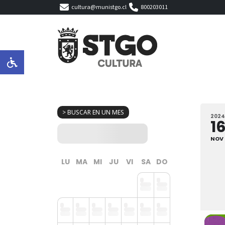
cultura@munistgo.cl
800203011
> BUSCAR EN UN MES
2024
1
NOV
LU
MA
MI
JU
VI
SA
DO