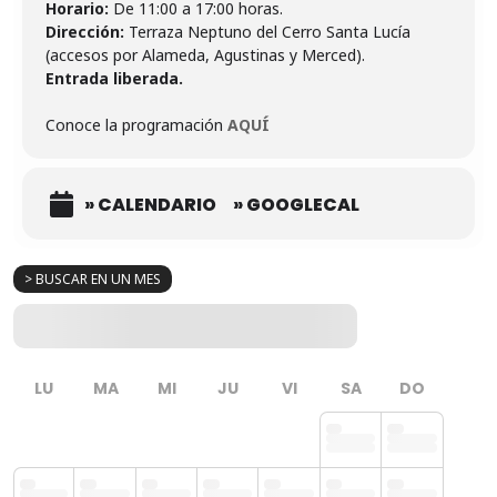
Horario:
Dirección:
Terraza Neptuno del Cerro Santa Lucía
Entrada liberada.
Conoce la programación
AQUÍ
» CALENDARIO
» GOOGLECAL
> BUSCAR EN UN MES
LU
MA
MI
JU
VI
SA
DO