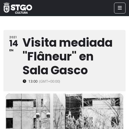
Visita mediada
2021
14
EN
"Flâneur" en
Sala Gasco
13:00
(GMT+00:00)