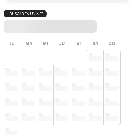
> BUSCAR EN UN MES
LU
MA
MI
JU
VI
SA
DO