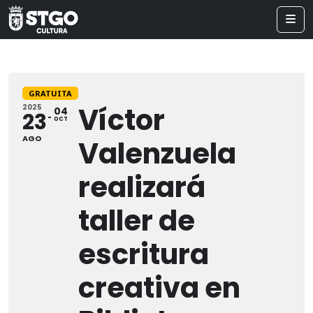
GRATUITA
Víctor
2025
04
23
OCT
AGO
Valenzuela
realizará
taller de
escritura
creativa en