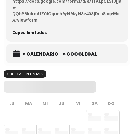
https://docs.google.com/forms/d/e/1FAIpQLSf3jJa
e-
QQhP6hdrmU2YdOqueh9yN9kyN8e408JDca8bqvMo
A/viewform
Cupos limitados
» CALENDARIO
» GOOGLECAL
> BUSCAR EN UN MES
LU
MA
MI
JU
VI
SA
DO