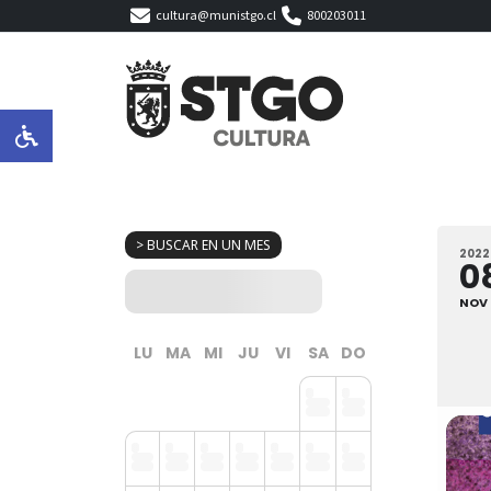
cultura@munistgo.cl
800203011
> BUSCAR EN UN MES
2022
0
NOV
LU
MA
MI
JU
VI
SA
DO