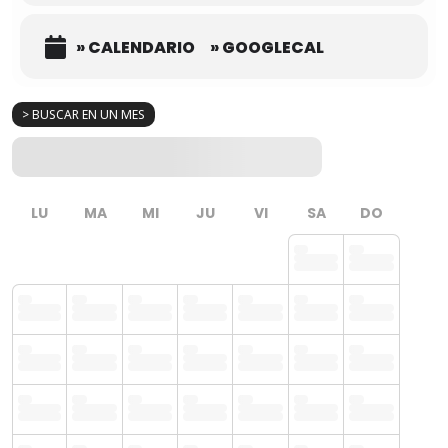
» CALENDARIO
» GOOGLECAL
> BUSCAR EN UN MES
LU
MA
MI
JU
VI
SA
DO