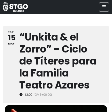
“Unkita & el
2021
15
MAY
Zorro” - Ciclo
de Títeres para
la Familia
Teatro Azares
12:00
(GMT+00:00)