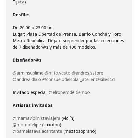
Típica).
Desfile:
Lugar: Plaza Libertad de Prensa, Barrio Concha y Toro,
Metro República. Déjate sorprender por las colecciones
de 7 diseñador@s y más de 100 modelos.
Diseñador@s
@arminsublime
@mito.vesto
@andres.sstore
@andrea.dla.o
@consuelodelsolar_atelier
@killest.cl
Invitado especial:
@elroperodeltiempo
Artistas invitados
@mamaviolinistaviajera
@momofelipe
@pamelazavalacantante
(mezzosoprano)