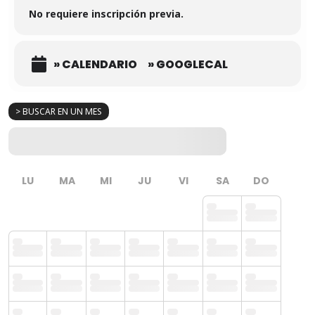
No requiere inscripción previa.
» CALENDARIO
» GOOGLECAL
> BUSCAR EN UN MES
LU
MA
MI
JU
VI
SA
DO