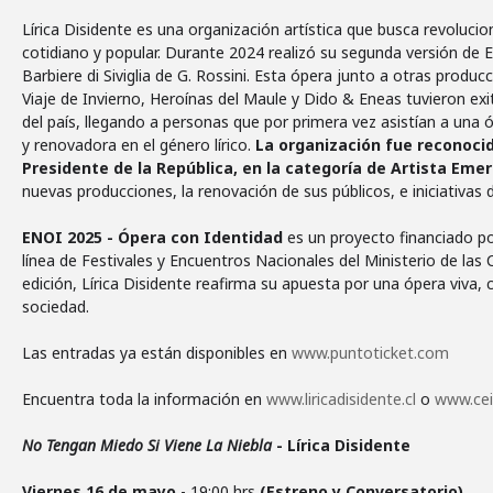
Lírica Disidente es una organización artística que busca revolucio
cotidiano y popular. Durante 2024 realizó su segunda versión de 
Barbiere di Siviglia de G. Rossini. Esta ópera junto a otras prod
Viaje de Invierno, Heroínas del Maule y Dido & Eneas tuvieron e
del país, llegando a personas que por primera vez asistían a una
y renovadora en el género lírico.
La organización fue reconocid
Presidente de la República, en la categoría de Artista Eme
nuevas producciones, la renovación de sus públicos, e iniciativas
ENOI 2025 - Ópera con Identidad
es un proyecto financiado po
línea de Festivales y Encuentros Nacionales del Ministerio de las 
edición, Lírica Disidente reafirma su apuesta por una ópera viva, 
sociedad.
Las entradas ya están disponibles en
www.puntoticket.com
Encuentra toda la información en
www.liricadisidente.cl
o
www.cei
No Tengan Miedo Si Viene La Niebla
- Lírica Disidente
Viernes 16 de mayo
- 19:00 hrs
(Estreno y Conversatorio)