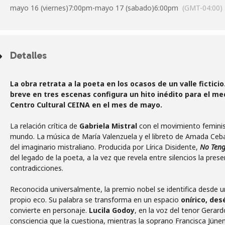
mayo 16 (viernes)
7:00pm
-
mayo 17 (sabado)
6:00pm
(GMT-04:00)
Detalles
La obra retrata a la poeta en los ocasos de un valle fictici
breve en tres escenas configura un hito inédito para el med
Centro Cultural CEINA en el mes de mayo.
La relación crítica de
Gabriela Mistral
con el movimiento feminis
mundo. La música de María Valenzuela y el libreto de Amada Cebal
del imaginario mistraliano. Producida por Lírica Disidente,
No Teng
del legado de la poeta, a la vez que revela entre silencios la pres
contradicciones.
Reconocida universalmente, la premio nobel se identifica desde 
propio eco. Su palabra se transforma en un espacio
onírico, des
convierte en personaje.
Lucila Godoy
, en la voz del tenor Gera
consciencia que la cuestiona, mientras la soprano Francisca Jün