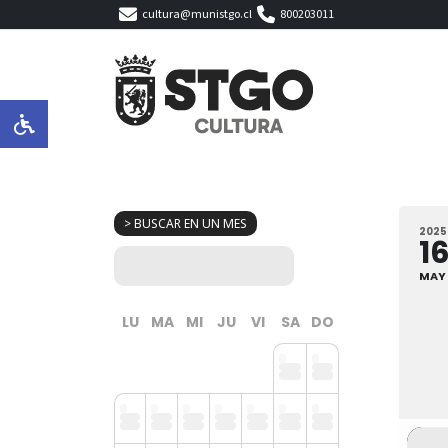
cultura@munistgo.cl
800203011
> BUSCAR EN UN MES
2025
1
MAY
LU
MA
MI
JU
VI
SA
DO