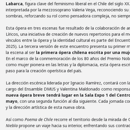
Labarca
, figura clave del feminismo liberal en el Chile del siglo X
interpretada por la mezzosoprano Valeria Vega, reconociendo su
sombras, reforzando su rol como pensadora compleja, no siempre
Esta ópera en tres escenas fue resultado de la colaboración de 
Líricos, una iniciativa de creación de nuevos repertorios para el m
vínculos entre la ópera y la identidad cultural es parte del Encu
2025). La tercera versión de este encuentro presenta su primer
la escena al ser
la primera ópera chilena escrita por una muje
En el marco de la conmemoración de los 80 años del Premio Nobel 
como mujer pionera en las letras y la diplomacia, esta ópera es
paso para la creación operística del país.
La dirección escénica liderada por Ignacio Ramírez, contará con l
cargo del Ensamble DMUS y Valentina Maldonado como responsab
nueva ópera breve tendrá lugar en la Sala Expo 1 del Centr
mayo
, con una segunda función al día siguiente. Cada jornada c
y la dirección artística de esta nueva obra.
Así como
Poema de Chile
recorre el territorio desde la mirada de 
Niebla
propone un viaje hacia su interior, enfrentando sus contrad