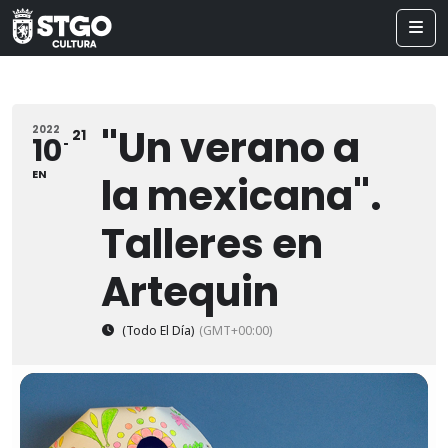
"Un verano a
2022
21
10
EN
la mexicana".
Talleres en
Artequin
(Todo El Día)
(GMT+00:00)