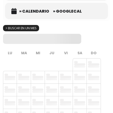
» CALENDARIO
» GOOGLECAL
> BUSCAR EN UN MES
LU
MA
MI
JU
VI
SA
DO