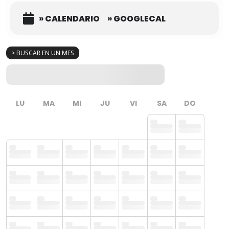
» CALENDARIO
» GOOGLECAL
> BUSCAR EN UN MES
LU
MA
MI
JU
VI
SA
DO