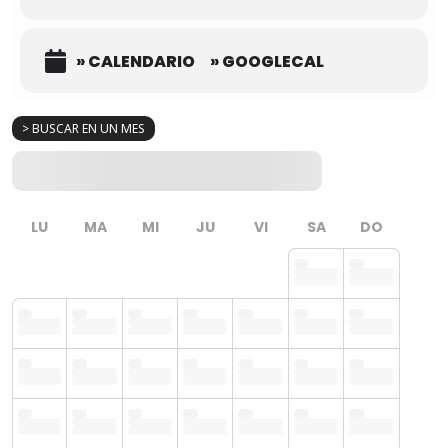
» CALENDARIO
» GOOGLECAL
> BUSCAR EN UN MES
LU
MA
MI
JU
VI
SA
DO