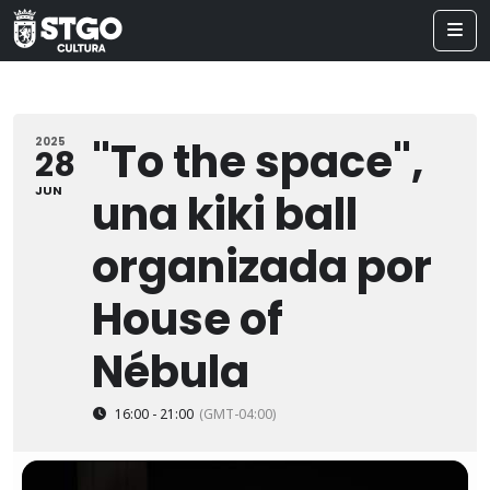
"To the space",
2025
28
JUN
una kiki ball
organizada por
House of
Nébula
16:00 - 21:00
(GMT-04:00)