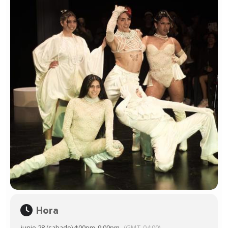
Hora
junio 28 (sabado)
4:00pm
-
9:00pm
(GMT-04:00)