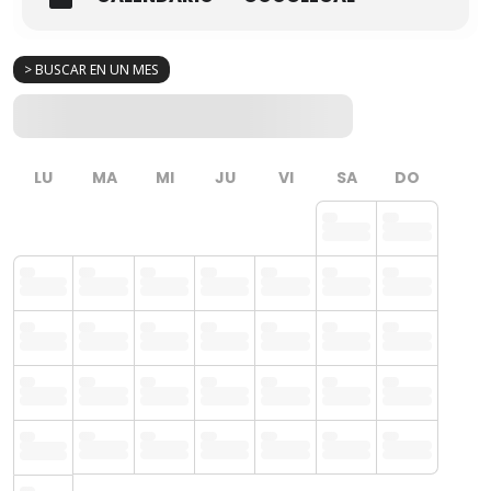
> BUSCAR EN UN MES
LU
MA
MI
JU
VI
SA
DO