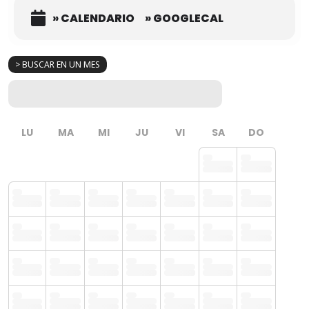
» CALENDARIO
» GOOGLECAL
> BUSCAR EN UN MES
LU
MA
MI
JU
VI
SA
DO