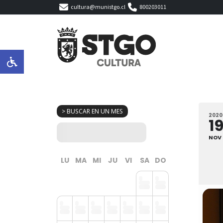
cultura@munistgo.cl
800203011
> BUSCAR EN UN MES
2020
1
NOV
LU
MA
MI
JU
VI
SA
DO