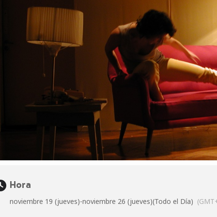
Hora
noviembre 19 (jueves)
-
noviembre 26 (jueves)
(Todo el Día)
(GMT+