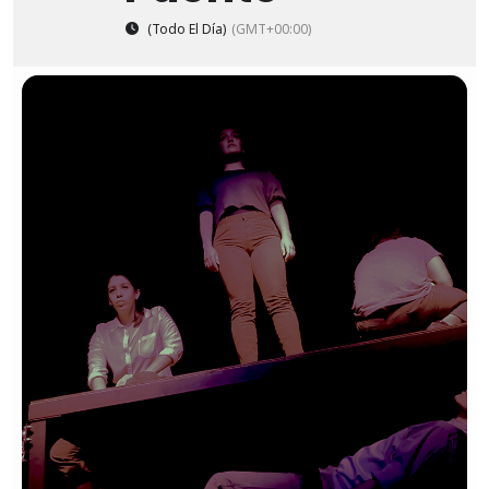
(Todo El Día)
(GMT+00:00)