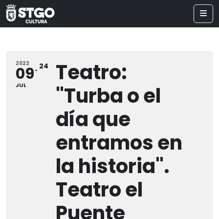
Teatro:
2022
24
09
JUL
"Turba o el
día que
entramos en
la historia".
Teatro el
Puente