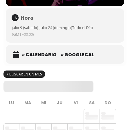
Hora
julio 9 (sabado)
-
julio 24 (domingo)
(Todo el Día)
(GMT+00:00)
» CALENDARIO
» GOOGLECAL
> BUSCAR EN UN MES
LU
MA
MI
JU
VI
SA
DO