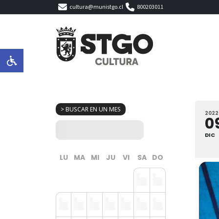
cultura@munistgo.cl
800203011
> BUSCAR EN UN MES
2022
0
DIC
LU
MA
MI
JU
VI
SA
DO