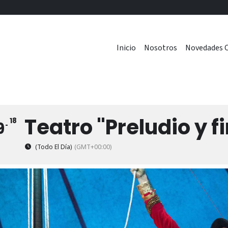
Inicio
Nosotros
Novedades C
Teatro "Preludio y f
18
9
(Todo El Día)
(GMT+00:00)