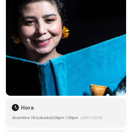
Hora
diciembre 18 (sabado)
6:00pm
-
7:00pm
(GMT+00:00)