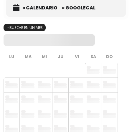
» CALENDARIO
» GOOGLECAL
> BUSCAR EN UN MES
LU
MA
MI
JU
VI
SA
DO