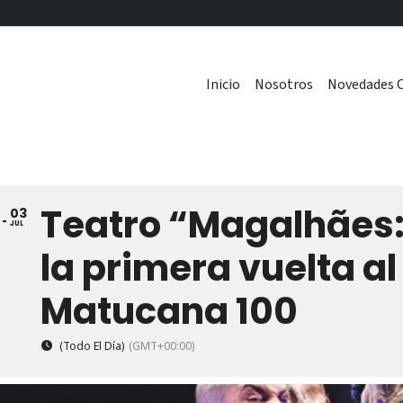
Inicio
Nosotros
Novedades C
Teatro “Magalhães:
03
5
JUL
la primera vuelta a
Matucana 100
(Todo El Día)
(GMT+00:00)