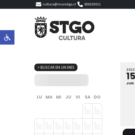
cultura@munistgo.cl
800203011
> BUSCAR EN UN MES
2022
1
JUN
LU
MA
MI
JU
VI
SA
DO