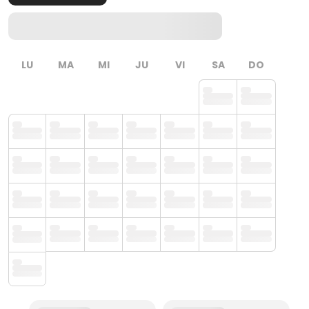
LU
MA
MI
JU
VI
SA
DO