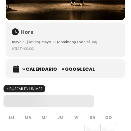
Hora
mayo 5 (jueves)
-
mayo 22 (domingo)
(Todo el Día)
(GMT+00:00)
» CALENDARIO
» GOOGLECAL
> BUSCAR EN UN MES
LU
MA
MI
JU
VI
SA
DO