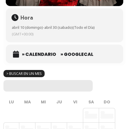
Hora
abril 10 (domingo)
-
abril 30 (sabado)
(Todo el Día)
(GMT+00:00)
» CALENDARIO
» GOOGLECAL
> BUSCAR EN UN MES
LU
MA
MI
JU
VI
SA
DO