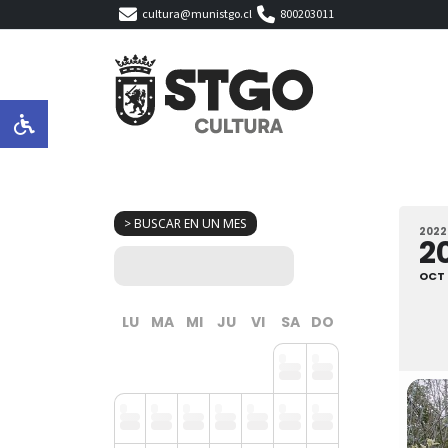
cultura@munistgo.cl
800203011
> BUSCAR EN UN MES
2022
2
OCT
LU
MA
MI
JU
VI
SA
DO