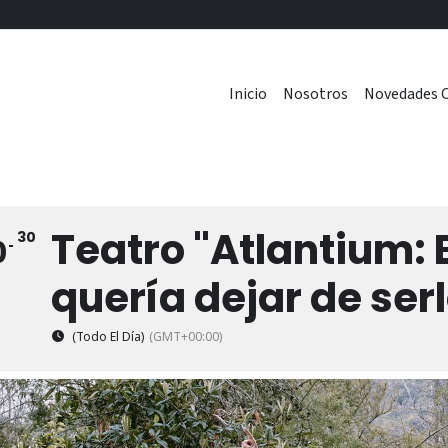
Inicio
Nosotros
Novedades C
Teatro "Atlantium: 
30
0
quería dejar de ser
(Todo El Día)
(GMT+00:00)