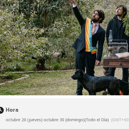
Hora
octubre 20 (jueves)
-
octubre 30 (domingo)
(Todo el Día)
(GMT+00: