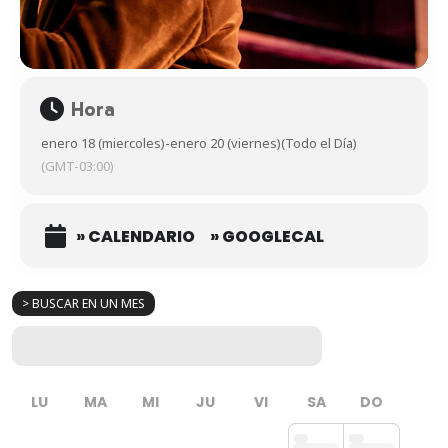
Hora
enero 18 (miercoles)
-
enero 20 (viernes)
(Todo el Día)
(GMT-03:00)
» CALENDARIO
» GOOGLECAL
> BUSCAR EN UN MES
LU
MA
MI
JU
VI
SA
DO