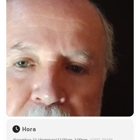
Hora
diciembre 11 (domingo)
11:00am
-
1:00pm
(GMT-03:00)