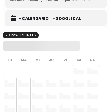
» CALENDARIO
» GOOGLECAL
> BUSCAR EN UN MES
LU
MA
MI
JU
VI
SA
DO