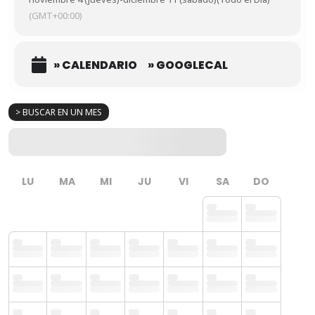
(GMT+00:00)
» CALENDARIO
» GOOGLECAL
> BUSCAR EN UN MES
LU
MA
MI
JU
VI
SA
DO