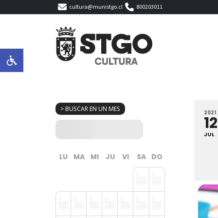
cultura@munistgo.cl
800203011
> BUSCAR EN UN MES
2021
12
JUL
LU
MA
MI
JU
VI
SA
DO