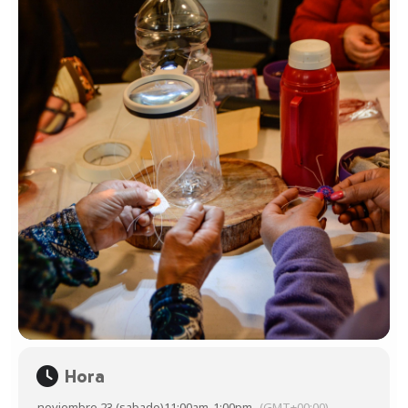
Hora
noviembre 23 (sabado)
11:00am
-
1:00pm
(GMT+00:00)