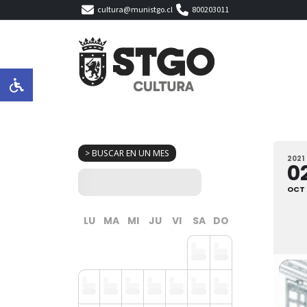
cultura@munistgo.cl
800203011
> BUSCAR EN UN MES
2021
0
OCT
LU
MA
MI
JU
VI
SA
DO