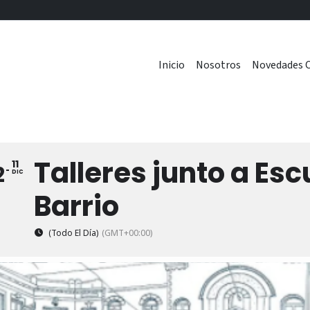
Inicio
Nosotros
Novedades C
Talleres junto a Es
11
2
DIC
Barrio
(Todo El Día)
(GMT+00:00)