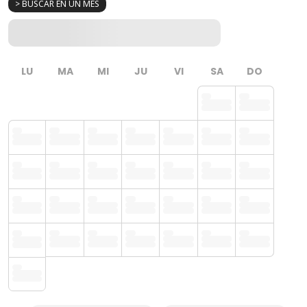
> BUSCAR EN UN MES
LU
MA
MI
JU
VI
SA
DO