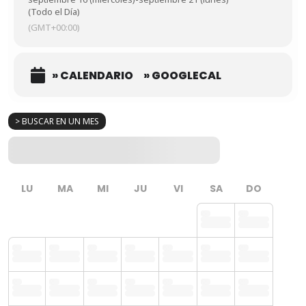
(Todo el Día)
(GMT+00:00)
» CALENDARIO
» GOOGLECAL
> BUSCAR EN UN MES
LU
MA
MI
JU
VI
SA
DO