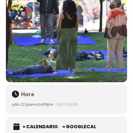
Hora
julio 22 (jueves)
4:00pm
(GMT+00:00)
» CALENDARIO
» GOOGLECAL