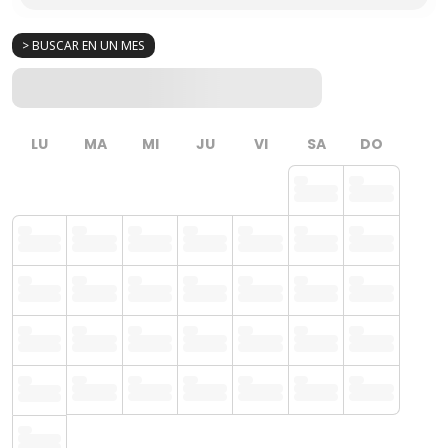
> BUSCAR EN UN MES
LU
MA
MI
JU
VI
SA
DO