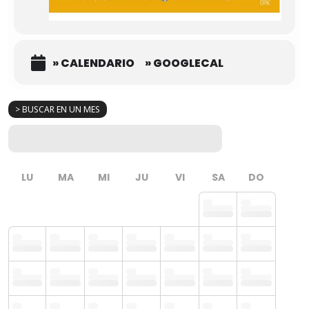
» CALENDARIO
» GOOGLECAL
> BUSCAR EN UN MES
LU
MA
MI
JU
VI
SA
DO