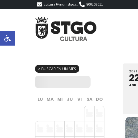
cultura@munistgo.cl
800203011
> BUSCAR EN UN MES
2021
2
ABR
LU
MA
MI
JU
VI
SA
DO