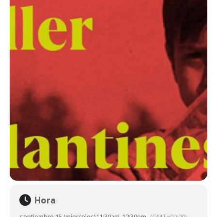
Hora
septiembre 15 (miercoles)
11:30am
-
12:30pm
(GMT+00:00)