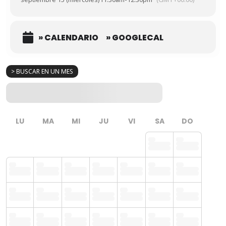
» CALENDARIO
» GOOGLECAL
> BUSCAR EN UN MES
LU
MA
MI
JU
VI
SA
DO