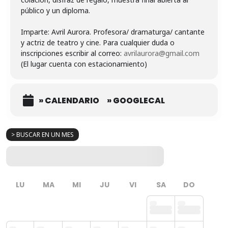
público y un diploma.
Imparte: Avril Aurora. Profesora/ dramaturga/ cantante
y actriz de teatro y cine. Para cualquier duda o
inscripciones escribir al correo:
avrilaurora@gmail.com
(El lugar cuenta con estacionamiento)
» CALENDARIO
» GOOGLECAL
> BUSCAR EN UN MES
LU
MA
MI
JU
VI
SA
DO