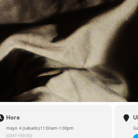
Hora
U
mayo 4 (sabado)
11:00am
-
1:00pm
Ga
(GMT+00:00)