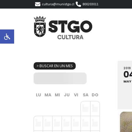
cultura@munistgo.cl
800203011
> BUSCAR EN UN MES
2019
0
MAY
LU
MA
MI
JU
VI
SA
DO