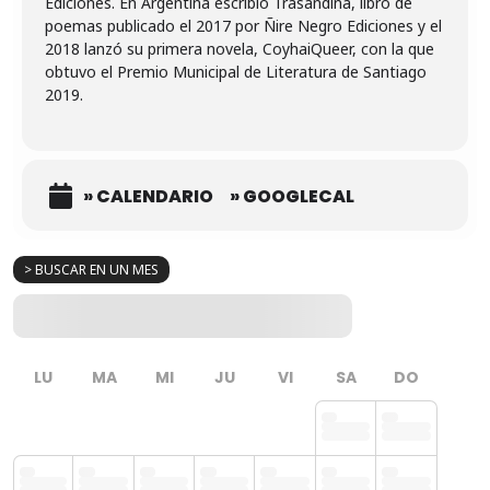
Ediciones. En Argentina escribió Trasandina, libro de
poemas publicado el 2017 por Ñire Negro Ediciones y el
2018 lanzó su primera novela, CoyhaiQueer, con la que
obtuvo el Premio Municipal de Literatura de Santiago
2019.
» CALENDARIO
» GOOGLECAL
> BUSCAR EN UN MES
LU
MA
MI
JU
VI
SA
DO