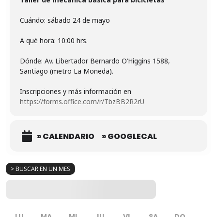
Cuándo: sábado 24 de mayo
A qué hora: 10:00 hrs.
Dónde: Av. Libertador Bernardo O’Higgins 1588,
Santiago (metro La Moneda).
Inscripciones y más información en
https://forms.office.com/r/TbzBB2R2rU
» CALENDARIO
» GOOGLECAL
> BUSCAR EN UN MES
LU
MA
MI
JU
VI
SA
DO