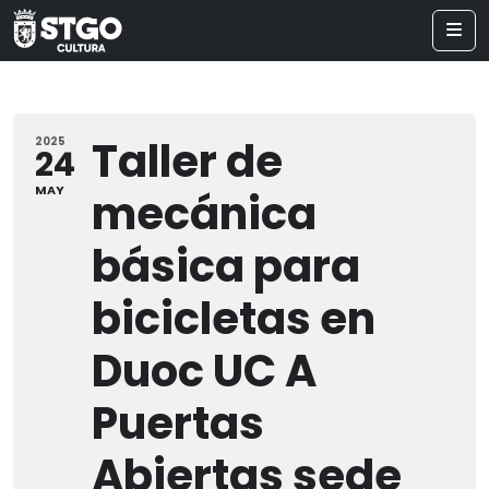
Taller de
2025
24
MAY
mecánica
básica para
bicicletas en
Duoc UC A
Puertas
Abiertas sede