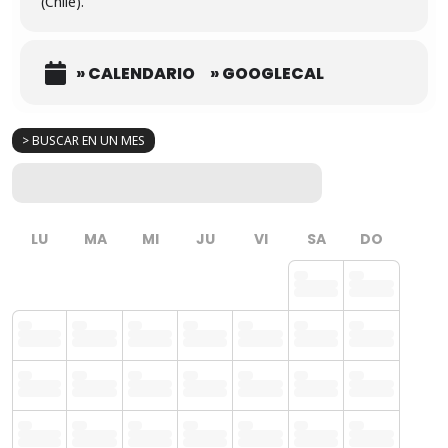
(Chile).
» CALENDARIO
» GOOGLECAL
> BUSCAR EN UN MES
LU
MA
MI
JU
VI
SA
DO