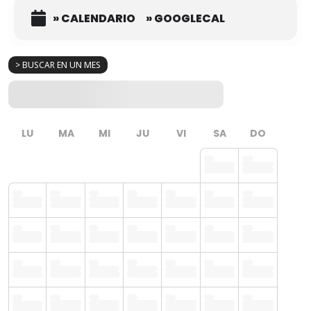
» CALENDARIO
» GOOGLECAL
> BUSCAR EN UN MES
LU
MA
MI
JU
VI
SA
DO