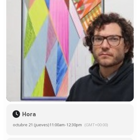
Hora
octubre 21 (jueves)
11:00am
-
12:30pm
(GMT+00:00)