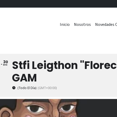
Inicio
Nosotros
Novedades C
Stfi Leigthon "Flore
30
8
DIC
GAM
(Todo El Día)
(GMT+00:00)