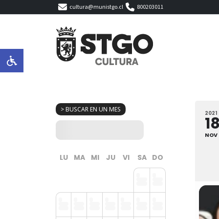
cultura@munistgo.cl
800203011
> BUSCAR EN UN MES
2021
1
NOV
LU
MA
MI
JU
VI
SA
DO