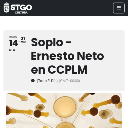
Soplo -
2020
21
14
MAR
DIC
Ernesto Neto
en CCPLM
(Todo El Día)
(GMT+00:00)