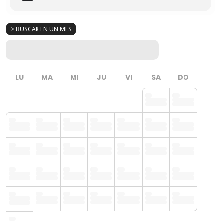
> BUSCAR EN UN MES
LU
MA
MI
JU
VI
SA
DO