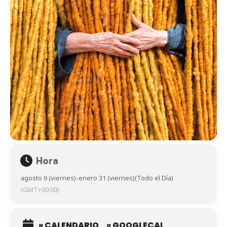
Hora
agosto 9 (viernes)
-
enero 31 (viernes)
(Todo el Día)
(GMT+00:00)
» CALENDARIO
» GOOGLECAL