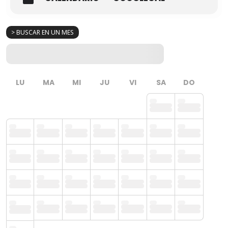
> BUSCAR EN UN MES
LU
MA
MI
JU
VI
SA
DO