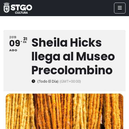
Sheila Hicks
2019
31
09
EN
AGO
llega al Museo
Precolombino
(Todo El Día)
(GMT+00:00)