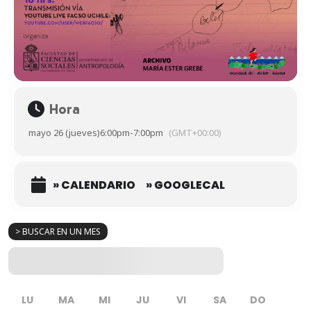
Hora
mayo 26 (jueves)
6:00pm
-
7:00pm
(GMT+00:00)
» CALENDARIO
» GOOGLECAL
> BUSCAR EN UN MES
LU
MA
MI
JU
VI
SA
DO