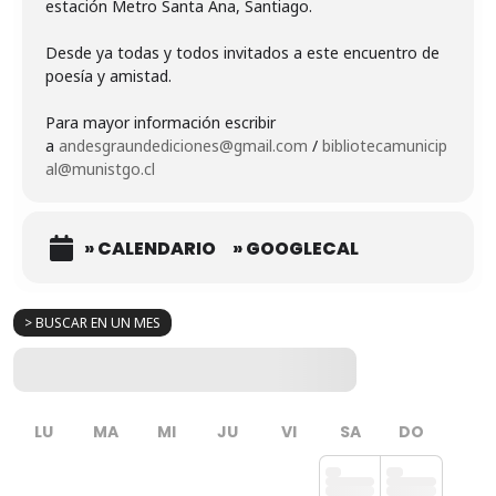
estación Metro Santa Ana, Santiago.
Desde ya todas y todos invitados a este encuentro de
poesía y amistad.
Para mayor información escribir
a
andesgraundediciones@gmail.com
/
bibliotecamunicip
al@munistgo.cl
» CALENDARIO
» GOOGLECAL
> BUSCAR EN UN MES
LU
MA
MI
JU
VI
SA
DO