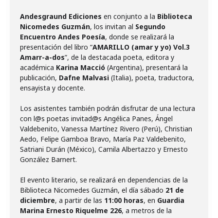
Andesgraund Ediciones
en conjunto a la
Biblioteca
Nicomedes Guzmán
, los invitan al
Segundo
Encuentro Andes Poesía
, donde se realizará la
presentación del libro “
AMARILLO (amar y yo) Vol.3
Amarr-a-dos
”, de la destacada poeta, editora y
académica
Karina Macció
(Argentina), presentará la
publicación,
Dafne Malvasi
(Italia),
poeta, traductora,
ensayista y docente.
Los asistentes también podrán disfrutar de una lectura
con l@s poetas invitad@s Angélica Panes, Ángel
Valdebenito, Vanessa Martínez Rivero (Perú), Christian
Aedo, Felipe Gamboa Bravo, María Paz Valdebenito,
Satriani Durán (México), Camila Albertazzo y Ernesto
González Barnert.
El evento literario, se realizará en dependencias de la
Biblioteca Nicomedes Guzmán, el día sábado
21 de
diciembre
, a partir de las
11:00 horas
, en
Guardia
Marina Ernesto Riquelme 226
, a metros de la