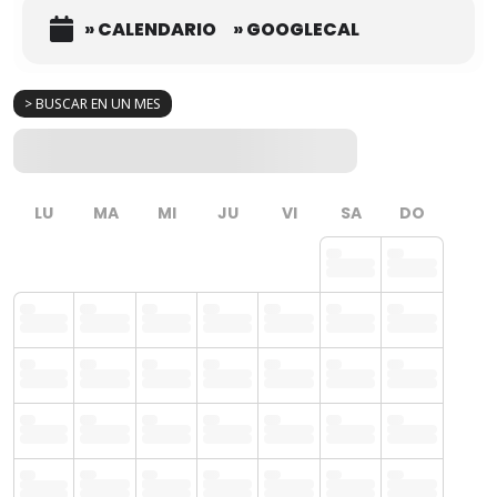
» CALENDARIO
» GOOGLECAL
> BUSCAR EN UN MES
LU
MA
MI
JU
VI
SA
DO